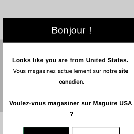
Bonjour !
Accueil
Collections
Lillo
Accès exclusif à nos ventes et
Looks like you are from United States. 
évènements.
Vous magasinez actuellement sur notre 
site 
Entrez votre courriel
canadien.
Inscrivez-vous à notre infolettre
Voulez-vous magasiner sur Maguire USA 
?
Support
Entreprise