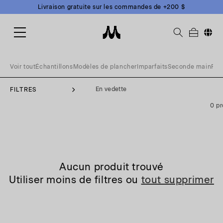
et
Livraison gratuite sur les commandes de +200 $
passer
au
contenu
Change
Voir tout
Échantillons
Modèles de plancher
Imparfaits
Seconde main
Fin
FILTRES
0 pr
Aucun produit trouvé
Utiliser moins de filtres ou
tout supprimer