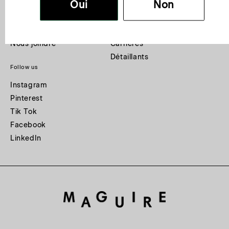
Oui
Non
Livraison
Notre histoire
Retours et échanges
Boutiques
Entretien et garantie
Nos manufactures
Nous joindre
Carrières
Détaillants
Follow us
Instagram
Pinterest
Tik Tok
Facebook
LinkedIn