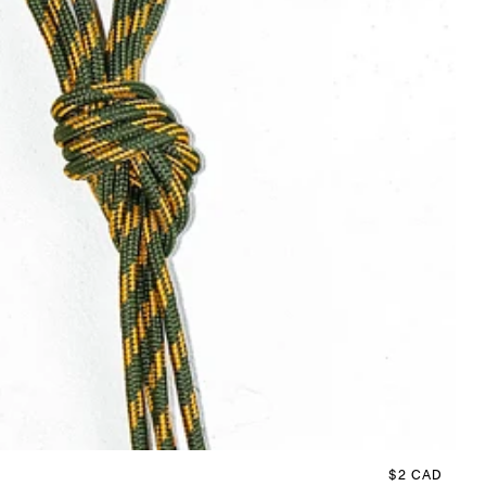
Prix habituel
$2 CAD