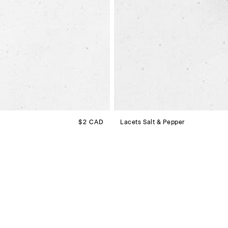
Prix habituel
$2 CAD
Lacets Salt & Pepper