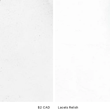
Prix habituel
$2 CAD
Lacets Relish