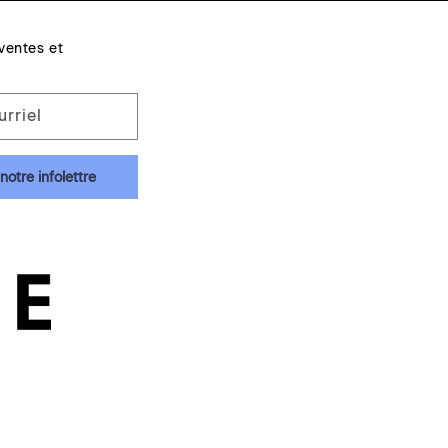
ventes et
urriel
notre infolettre